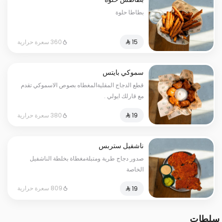
بطاطا حلوة
360 سعرة حرارية
سموكي بايتس
قطع الدجاج المقليةالمغطاه بصوص الاسموكي تقدم
مع قارلك ايولي .
380 سعرة حرارية
ناشفيل ستربس
صدور دجاج طرية ومتبلةمغطاة بخلطة الناشفيل
الخاصة
809 سعرة حرارية
سلطات