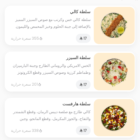
سلطة كالي
سلطة كالي خس وكرنب مع صوص السيزر المميز
بالإضافة إلى جبنة الحلوم وخبز المحمص والليمون.
355 سعرة حرارية
سلطة السيزر
الخس الامريكي والروماني الطازج وجبنة البارميزان
وطماطم كرزية وصوص السيزر وقطع الكروتونز
201 سعرة حرارية
سلطة هارفست
كالي طازج مع صلصة ديبس الرمان، وقطع الشمندر
والتفاح، والجوز المكرمل، وقطع المانجو، وجبن
الفيتا.
338 سعرة حرارية