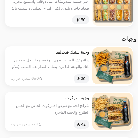
اختر خمسة سندويشات على ذوقك، واستمتع بتجربة
طعام فاخرة تليق بالكبار. امزج، تطلب، واستمتع بألذ
النكهات في صندوق واحد! 🚀🥪
وجبات
وجبة ستيك فيلادلفيا
ساندوتش الفيليه البقري الرفيعه مع البصل وصوص
دانك والجبنة الفاخرة. يضاف الفطر عند الطلب. يُقدّم
مع بطاطس مقلية ومشروب غازي مع صوص واحد .
650 سعرة حرارية
وجبة انتركوت
شرائح لحم مع صوص الانتركوت الخاص مع الخس
الطازج والجبنة الفاخرة .
778 سعرة حرارية