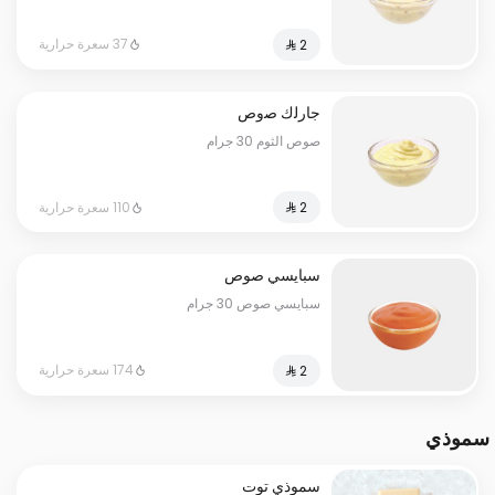
37 سعرة حرارية
ﺟﺎرﻟك ﺻوص
صوص الثوم 30 جرام
110 سعرة حرارية
سبايسي صوص
سبايسي صوص 30 جرام
174 سعرة حرارية
سموذي
سموذي توت