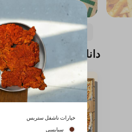
دانك بوكس
وجبات
ساندويتشات
وجبة اطفال
دانك بوكس
خيارات ناشفل ستربس
سبايسي