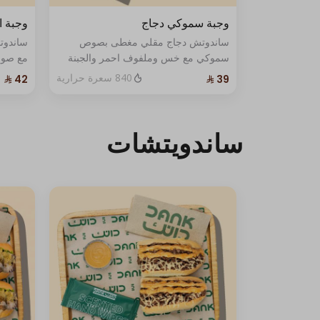
وجبة سموكي دجاج
وجبة 
ساندوتش دجاج مقلي مغطى بصوص
سموكي مع خس وملفوف احمر والجبنة
مع صوص
الفاخرة. يُقدّم مع بطاطس مقلية
الأسود
840 سعرة حرارية
ومشروب غازي مع صوص واحد .
موزاريل
ومشرو
ساندويتشات