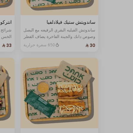
ساندويتش ستيك فيلادلفيا
انترك
ساندوتش الفيليه البقري الرفيعه مع البصل
شرائح 
وصوص دانك والجبنة الفاخرة يضاف الفطر
الخس ال
عند الطلب مع صوص واحد .
650 سعرة حرارية