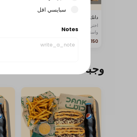
سبايسي اقل
دانك بوكس
اختر خمسة سندويشات على ذوقك،
Notes
واستمتع بتجربة طعام فاخرة تليق بالكبار.
امزج، تطلب، واستمتع بألذ النكهات في
صندوق واحد! 🚀🥪
وجبات