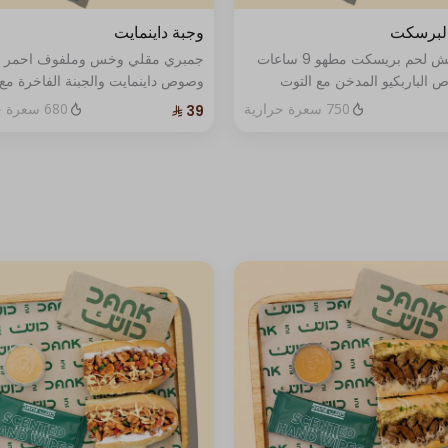
البرسكت
وجبة داينمايت
ساندوتش لحم بريسكت مطهو 9 ساعات
جمبري مقلي وخس وملفوف احمر
 الباربكيو المدخن مع التوت
وصوص داينمايت والجبنة الفاخرة 
 وصوص الماسترد الخاص وجبنة
صوص واحد .
750 سعرة حرارية
680 سعرة حرارية
ا. يُقدّم مع بطاطس مقلية
ب غازي مع صوص واحد