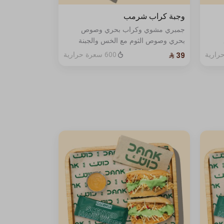
وجبة كراب شرمب
جمبري مشوي وكراب بحري وصوص
مع
بحري وصوص الثوم مع الخس والجبنة
الفاخرة .يُقدّم مع بطاطس مقلية
600 سعرة حرارية
ومشروب غازي مع صوص واحد .