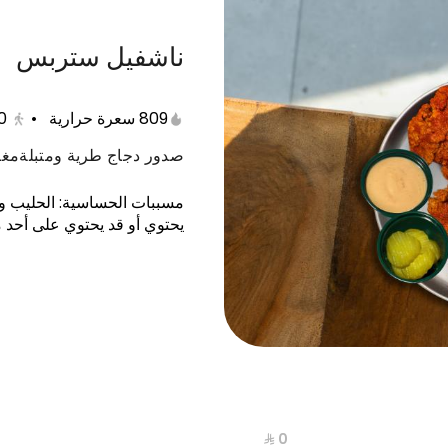
ناشفيل ستربس
الحلى
مقبلات
سلطات
عصيرات طبيعية
809 سعرة حرارية
•
0
صدور دجاج طرية ومتبلةمغط
مسببات الحساسية
:
الحليب وم
يحتوي أو قد يحتوي على أحد 