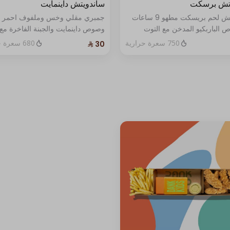
تش برسكت
ساندويتش داينمايت
ساندوتش لحم بريسكت مطهو 9 ساعات
جمبري مقلي وخس وملفوف احمر
 الباربكيو المدخن مع التوت
وصوص داينمايت والجبنة الفاخرة مع
 وصوص الماسترد الخاص وجبنة
صوص واحد .
750 سعرة حرارية
680 سعرة حرارية
 الفاخرة مع صوص واحد .