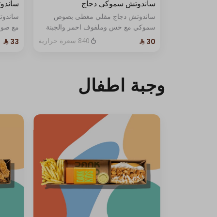
ساندوتش سموكي دجاج
ساندو
ساندوتش دجاج مقلي مغطى بصوص
سموكي مع خس وملفوف احمر والجبنة
مع صوص
الفاخرة مع صوص واحد .
الاسود
840 سعرة حرارية
التشيدر
وجبة اطفال