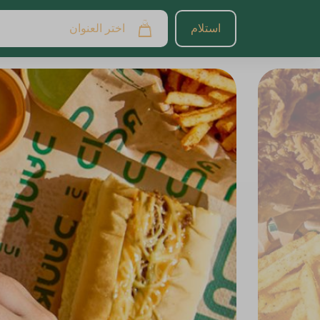
استلام
اختر العنوان